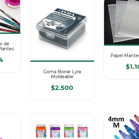
o de
Plantec
Papel Mantec
4
$1.
Goma Borrar Lyra
Moldeable
$2.500