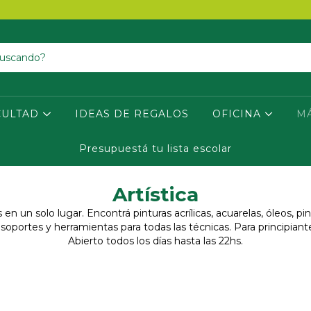
CULTAD
IDEAS DE REGALOS
OFICINA
M
Presupuestá tu lista escolar
Artística
 en un solo lugar. Encontrá pinturas acrílicas, acuarelas, óleos, pi
as, soportes y herramientas para todas las técnicas. Para principiant
Abierto todos los días hasta las 22hs.