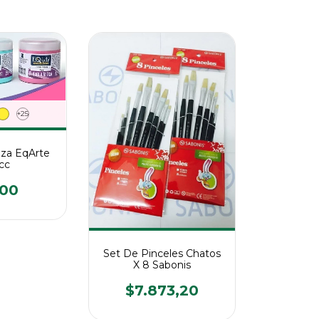
+25
Tiza EqArte
cc
400
Set De Pinceles Chatos
X 8 Sabonis
$7.873,20