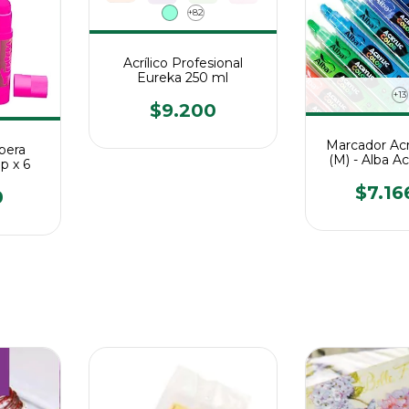
+82
Acrílico Profesional
Eureka 250 ml
+13
$9.200
Marcador Ac
pera
(M) - Alba Ac
ap x 6
$7.16
0