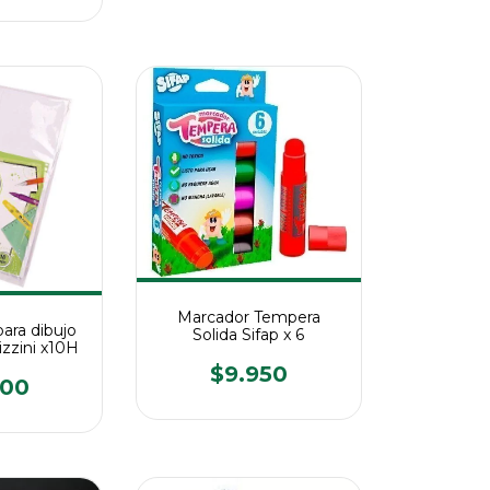
Marcador Tempera
para dibujo
Solida Sifap x 6
izzini x10H
$9.950
600