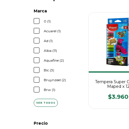
Marca
0 (1)
Acuarel (1)
Ad (1)
Alba (11)
Aquafine (2)
Bic (3)
Bruynzeel (2)
Tempera Super C
Maped x 1
Brw (1)
$3.960
VER TODOS
Precio