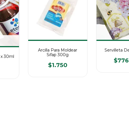
Arcilla Para Moldear
Servilleta 
Sifap 300g
a x 30ml
$776
$1.750