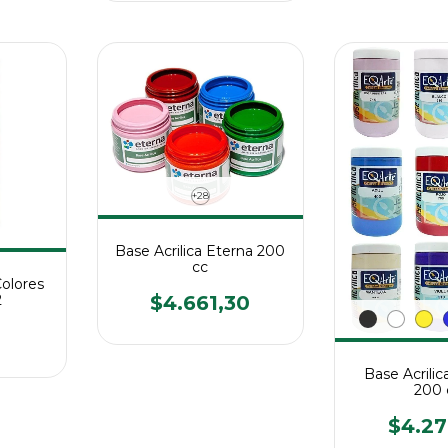
+28
Base Acrilica Eterna 200
cc
olores
2
$4.661,30
Base Acrili
200 
$4.27