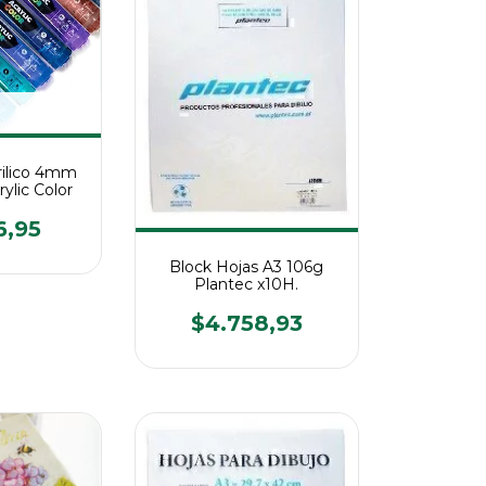
rilico 4mm
rylic Color
6,95
Block Hojas A3 106g
Plantec x10H.
$4.758,93