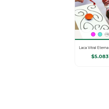
+18
Laca Vitral Etern
$5.083