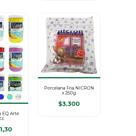
Porcelana Fria NICRON
x 250g
+25
$3.300
ca EQ Arte
cc
1,30