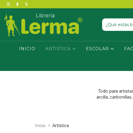
INICIO
ARTISTICA
ESCOLAR
FA
Todo para artistas
arcilla, carbonill
Inicio
>
Artística