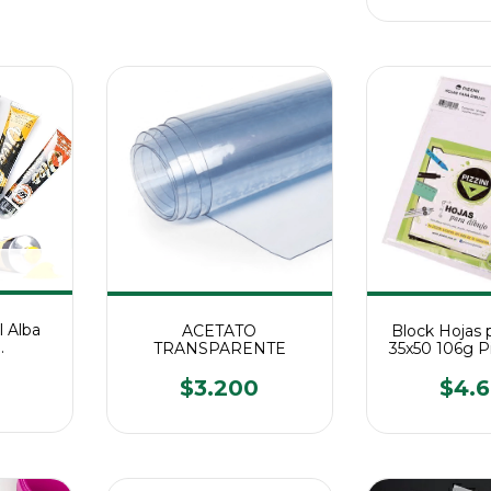
l Alba
ACETATO
Block Hojas 
.
TRANSPARENTE
35x50 106g P
$3.200
$4.