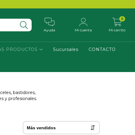
0
Ayuda
Mi cuenta
Mi carrito
ÁS PRODUCTOS
Sucursales
CONTACTO
nceles, bastidores,
es y profesionales.