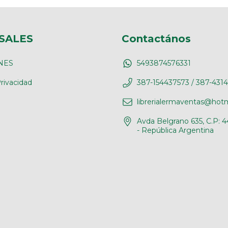
SALES
Contactános
NES
5493874576331
rivacidad
387-154437573 / 387-431
librerialermaventas@hot
Avda Belgrano 635, C.P: 4
- República Argentina