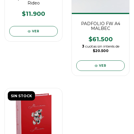
Rideo
$11.900
PADFOLIO FW A4
MALBEC
VER
$61.500
3
cuotas sin interés de
$20.500
VER
SIN STOCK