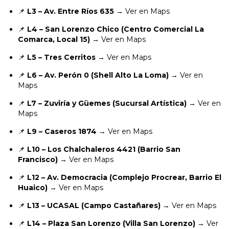
📌
L3 – Av. Entre Ríos 635
→
Ver en Maps
📌
L4 – San Lorenzo Chico (Centro Comercial La
Comarca, Local 15)
→
Ver en Maps
📌
L5 – Tres Cerritos
→
Ver en Maps
📌
L6 – Av. Perón 0 (Shell Alto La Loma)
→
Ver en
Maps
📌
L7 – Zuviría y Güemes (Sucursal Artística)
→
Ver en
Maps
📌
L9 – Caseros 1874
→
Ver en Maps
📌
L10 – Los Chalchaleros 4421 (Barrio San
Francisco)
→
Ver en Maps
📌
L12 – Av. Democracia (Complejo Procrear, Barrio El
Huaico)
→
Ver en Maps
📌
L13 – UCASAL (Campo Castañares)
→
Ver en Maps
📌
L14 – Plaza San Lorenzo (Villa San Lorenzo)
→
Ver