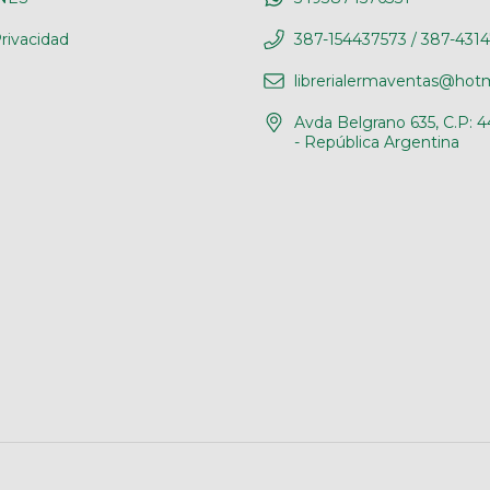
rivacidad
387-154437573 / 387-431
librerialermaventas@hot
Avda Belgrano 635, C.P: 4
- República Argentina